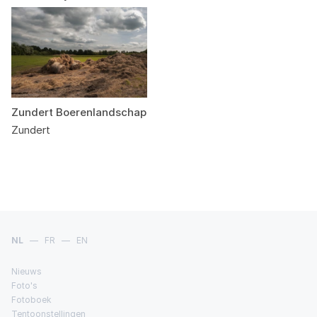
Zundert Boerenlandschap
Zundert
NL
—
FR
—
EN
Nieuws
Foto's
Fotoboek
Tentoonstellingen