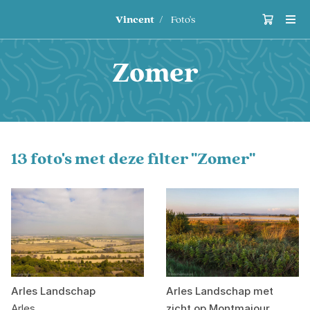
Vincent
Foto's
Zomer
13 foto's met deze filter "Zomer"
Arles Landschap
Arles Landschap met
Arles
zicht op Montmajour