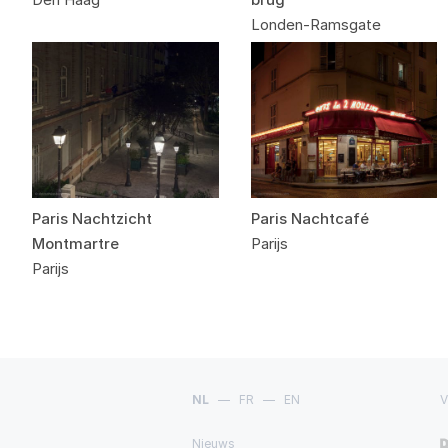
Londen-Ramsgate
Paris Nachtzicht
Paris Nachtcafé
Montmartre
Parijs
Parijs
NL
—
FR
—
EN
V
Nieuws