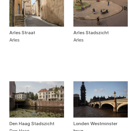
Arles Straat
Arles Stadszicht
Arles
Arles
Den Haag Stadszicht
Londen Westminster
Den Haag
brug