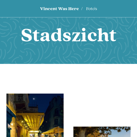
Vincent
Was Here
Foto's
Stadszicht