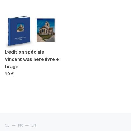
L’édition spéciale
Vincent was here livre +
tirage
99 €
NL
—
FR
—
EN